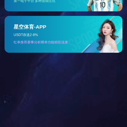
更坚定的步伐不断攀登新的高峰，为民族自动化行业作出贡
献，欢迎新老顾客放心选购自己心仪的产品。我们将竭诚为您
服务！
上一篇：
离子色谱仪几大部件的清洗与维护
下一篇：
hach试剂的特点
联系人：方经理
联系电话：021-62200332
移动电话：189-3021-3620
地址：上海市闵行区虹中路395号3-A
Email：
邮编：201100
公司网址：//60op.com
QQ：
2661264481
联系人：赵工
联系电话：02162200332
移动电话：18930213620
Email：
QQ：
2661264481
产品中心
toa-dkk