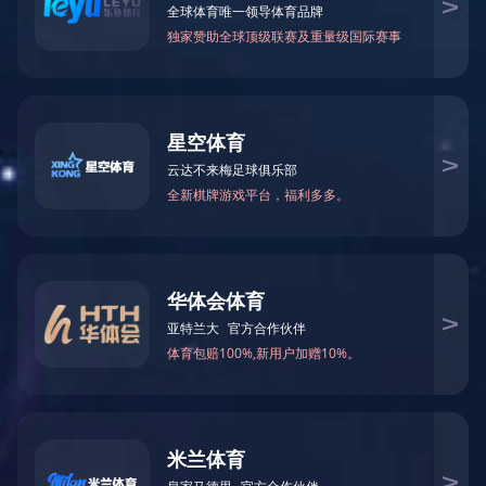
哈希水质仪器
哈希配件
hach试剂
哈希在线水质仪器
奥立龙仪器
奥立龙在线
奥立龙配件、耗材
美国Nalgene 耗材
美国优特
德国肖特
美国凯迈
意大利哈纳
美国戴安
德国WTW
梅特勒 托利多
赛多利斯
德国IKA
美国奥豪斯
德国艾本德
开云体育「中国」官网登录·入口
技术文章
资料下载
成功案例
荣誉证书
开云体育「中国」官网登录·入口