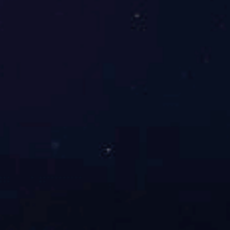
奥立龙在线
奥立龙配件、耗材
美国Nalgene 耗材
美国优特
德国肖特
美国凯迈
意大利哈纳
美国戴安
合作品牌
+更多
美国奥豪斯
德国IKA