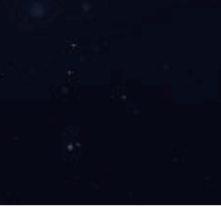
德国IKA
赛多利斯
梅特勒 托利多
德国WTW
美国戴安
意大利哈纳
美国凯迈
美国ESC
德国肖特
美国优特
美国thermo 热电