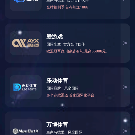
产品搜索：
关键字：
hach电极，hach
开云体育「中国」官网登录·入口
开云体育「中国」官网登录·入口
>>>
开云体育「中国」官网
登录·入口
hach试剂的特点