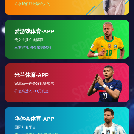
作为分析仲裁的标准物质。其余品种都按照“主含量”来确定一
种“合成用试剂”的企业标准——“试验试剂”，如此一来，我们
的化学试剂工业将走出被法律“套死”的模式。所谓
hach
试剂：
就是试验所用的药剂；即化学试验需要的化学药剂。一类为相
对标准物质，用来检验、鉴定、检测；一类为原料物质，用来
合成、制备、分离、纯化。
目前国际上通行的方法是按照化学品的主含量、物理常数等来
标示化学试剂的级别和纯度。一般认为，当主含量、沸点、熔
点、密度、折光，甚至光谱都已知的情况下，一个物质的纯
度、适用范围也就可以完全确定了。
在实际工作中，有时不可能得到所需纯度的试剂，需要提纯，
应针对不同的试剂，选择合适的提纯方法。
尊敬的客户：
您好，我司是一支技术力量雄厚的高素质的开发群体，为
广大用户提供高品质产品、完整的解决方案和**的技术服务公
司。主要产品有
哈希消解池
、
哈希配件
、
sc200水质分析仪