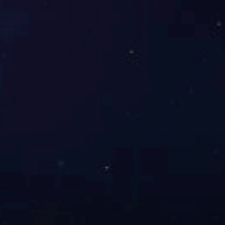
所有
1-62200332
地址：上海市闵行区虹中路395号3-A
邮政编号：2
海植茂新热卖产品上线：
//yizshow.com/v-U710G75586
欢迎关