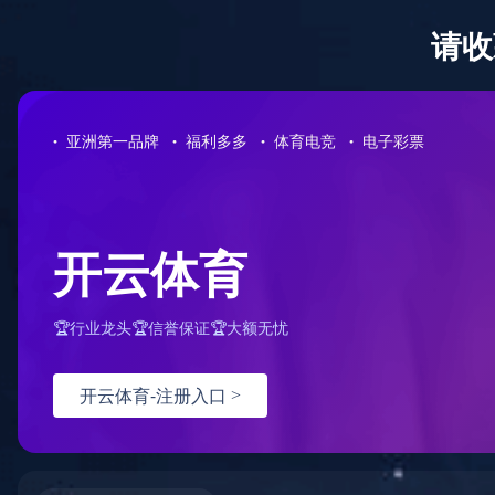
开云体育「中国」官网登录·入
设为开云体育「中国」官网登录·入口
|
加入收藏
网站开云体育「中国」官网登录·入口
关于我们
公司介绍
售后服务声明
保留信息
公司资质
产品中心
toa-dkk
开云体育「中国」官网登录·入口
氨氮配件
codmax
英国WHATMAN 沃特曼滤纸
罗威邦
默克
哈希水质仪器
哈希配件