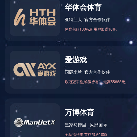
hach试剂
哈希在线水质仪器
奥立龙仪器
奥立龙在线
奥立龙配件、耗材
美国Nalgene 耗材
美国优特
德国肖特
美国凯迈
意大利哈纳
美国戴安
德国WTW
梅特勒 托利多
赛多利斯
德国IKA
美国奥豪斯
德国艾本德
开云体育「中国」官网登录·入口
技术文章
资料下载
成功案例
荣