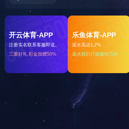
产品搜索：
关键字：
哈希消解池，sc200水质分析仪，
产品列表
>>>
>>>
开云体育「中国」官网登录·入口
产品目录
德国IKA
【IKA】Lab dancer/小舞灵微型离心机/试管振荡器
联系人：方经理
联系电话：021-62200332
移动电话：189-3021-3620
地址：上海市闵行区虹中路395号3-A