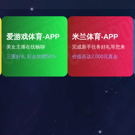
哈希试剂cod，哈希浊度仪，dr900，美国哈希hach，哈