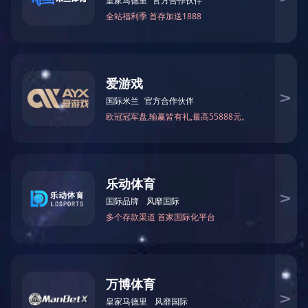
产品搜索：
关键字：
hach，哈希配件，hach试剂，哈希hach电极，hac
品牌列表