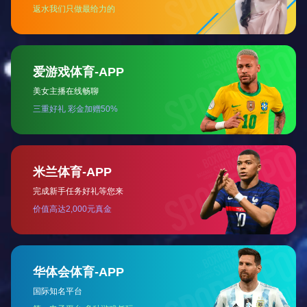
联系人：方经理
联系电话：021-62200332
移动电话：189-3021-3620
地址：上海市闵行区虹中路395号3-A
Email：
邮编：201100
公司网址：//60op.com
QQ：
2661264481
联系人：赵工
联系电话：02162200332
移动电话：18930213620
Email：
QQ：
2661264481
产品中心
toa-dkk
开云体育「中国」官网登录·入口
氨氮配件
codmax