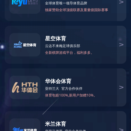
哈希水质仪器
哈希配件
hach试剂
哈希在线水质仪器
奥立龙仪器
奥立龙在线
奥立龙配件、耗材
美国Nalgene 耗材
美国优特
德国肖特
美国凯迈
意大利哈纳
美国戴安
德国WTW
梅特勒 托利多
赛多利斯
德国IKA
美国奥豪斯
德国艾本德
开云体育「中国」官网登录·入口
技术文章
资料下载
成功案例
荣誉证书
开云体育「中国」官网登录·入口