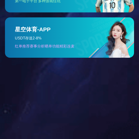
英国WHATMAN 沃特曼滤纸
罗威邦
默克
默克试纸
|
哈希水质仪器
比色计、分光光度计及消解反应器
|
哈希配件
hach试剂
哈希在线水质仪器
奥立龙仪器
奥立龙在线
奥立龙配件、耗材
美国Nalgene 耗材