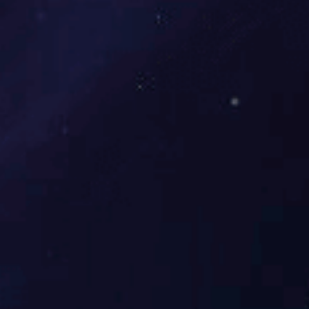
美国优特
德国肖特
美国凯迈
意大利哈纳
美国戴安
合作品牌
+更多
美国奥豪斯
德国IKA
赛多利斯
梅特勒 托利多