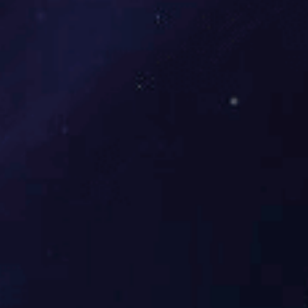
哈希在线水质仪器
奥立龙仪器
奥立龙在线
奥立龙配件、耗材
美国Nalgene 耗材
美国优特
德国肖特
美国凯迈
意大利哈纳
美国戴安
合作品牌
+更多