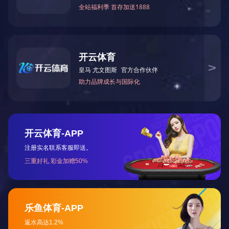
梅特勒 托利多电子天平PL202-L PL402-L PL602-L
PL601-L
梅特勒 LE438 PH电极 FE20K-PH计