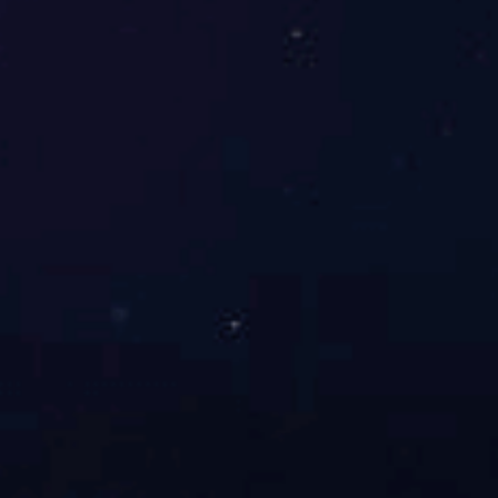
美国奥豪斯
德国IKA
赛多利斯
梅特勒 托利多
德国WTW
美国戴安
意大利哈纳
美国凯迈
美国ESC
德国肖特
美国优特