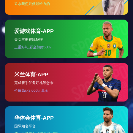
梅特勒托利多 FE20台式酸度计
梅特勒-托利多2100e pH在线检测系统 上海植茂特价
联系人：方经理
联系电话：021-62200332
移动电话：189-3021-3620
地址：上海市闵行区虹中路395号3-A
Email：
邮编：201100
公司网址：//60op.com
QQ：
2661264481
联系人：赵工
联系电话：02162200332
移动电话：18930213620
Email：
QQ：
2661264481