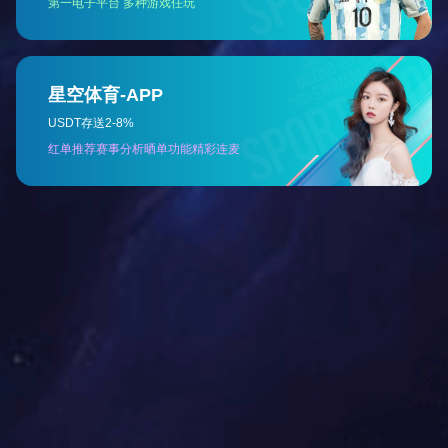
产品中心
toa-dkk
开云体育「中国」官网登录·入口
氨氮配件
codmax
英国WHATMAN 沃特曼滤纸
罗威邦
默克
默克试纸
|
哈希水质仪器
比色计、分光光度计及消解反应器
|
哈希配件
hach试剂