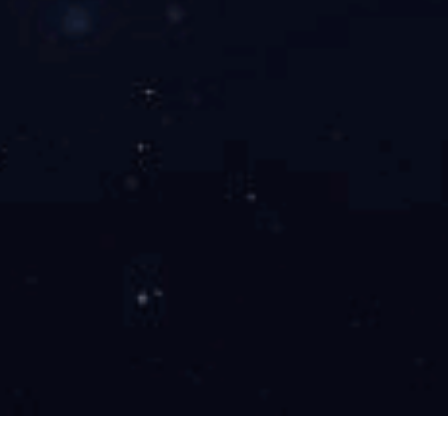
美国HACH哈希CODmax分析仪 YY0000125消解入口阀
EXV057
美国HACH哈希 OBA011 YAA907输出板 用于CODmax
分析仪
上一页
1
2
下一页
上一页
下一页
联系人：方经理
联系电话：021-62200332