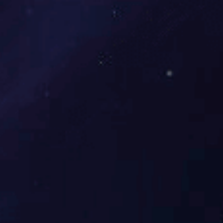
美国哈希一代在线氨氮分析仪主板YAA985
美国哈希 CODmax主板 YAB112,YAA901