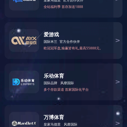
产品搜索：
关键字：
ch，哈希配件，hach试剂，哈希hach电极，hach
产品列表
>>>
>>>
开云体育「中国」官网登录·入口
产品目录
codmax