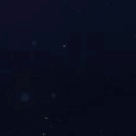
美国thermo 热电
Copyright@ 2003-2026
开云体育「中国」官网登录·入口
版权
所有
电话：021-62200332
地址：上海市闵行区虹中路395号3-A
邮政编号：201100
上海植茂新热卖产品上线：
//yizshow.com/v-U710G75586
欢
迎关注！