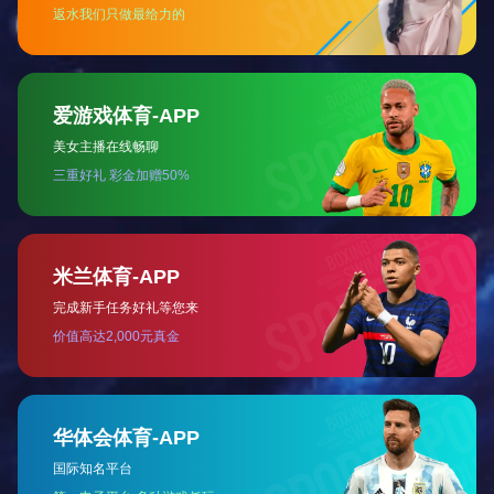
产品中心
toa-dkk
开云体育「中国」官网登录·入口
氨氮配件
codmax
英国WHATMAN 沃特曼滤纸
罗威邦
默克
默克试纸
|
哈希水质仪器
比色计、分光光度计及消解反应器
|
哈希配件
hach试剂
哈希在线水质仪器