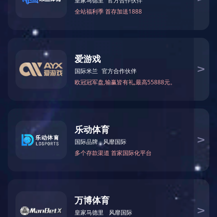
产品搜索：
关键字：
希hach，哈希配件，hach试剂，哈希hach电极，ha
产品列表
>>>
>>>
开云体育「中国」官网登录·入口
产品目录
赛多利斯