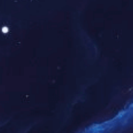
性能**。 产品介绍： 24582-00氨氮试剂适用于DR6000、DR50
价
的详细介绍
00、DR2700、DR890、DR850哈希光度计。
HACH预装管氨氮试剂2606945