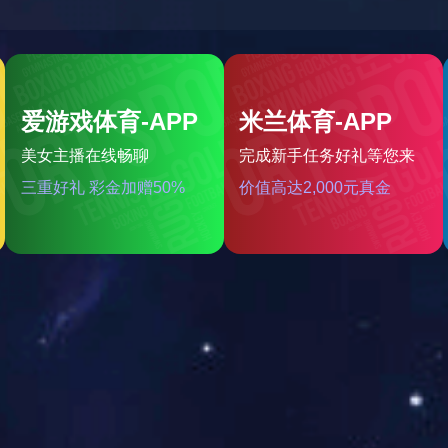
剂cod，哈希浊度仪，dr900，美国哈希hach，哈希配件
5 量程0-50mg/l大量现货供应特