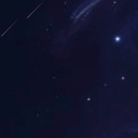
大类：**剂指标
参数：游离余氯
量程：0.02-2.00
分析方法：
DPD法
测试次数：100次
美国哈希/HACH 余氯试剂 货号21055-69 2
订货号：21056-69（总氯），21055-69（余氯）
美国哈希/HACH 余氯试剂 货号21055-69 2
产品留言
标题