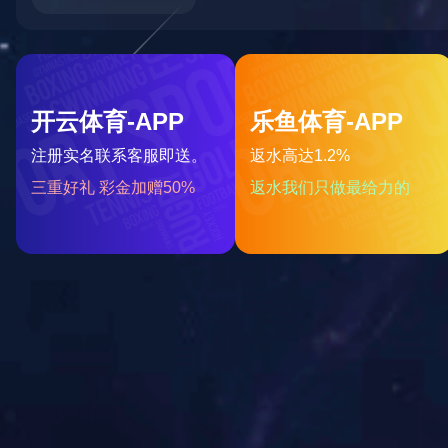
产品搜索：
关键字：
哈希消解池，sc200水质分析仪
产品资料
开云体育「中国」官网登录·入口
>>>
产品目录
>>>
hach试剂
美国哈希/HACH 余氯试剂 货号2105