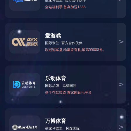
产品搜索：
关键字：
剂，哈希hach电极，hach
产品资料
开云体育「中国」官网登录·入口
>>>
产品目录
>>>
哈希在线水质仪器
哈希1720e浊度仪