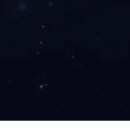
上海哈希溶解氧试剂2501025/25010-25
上海美国HACH哈希铝试剂22420-00/2242000
哈希硒试剂22442-01/ 2244201