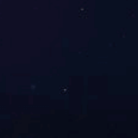
上海哈希溶解氧试剂2515025/25150-25
上海哈希土壤中的总石油烃试剂TPH27743-00
上海哈希总铬试剂22425-00/2242500