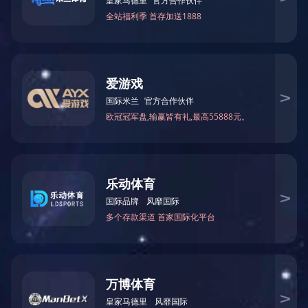
产品搜索：
关键字：
h，哈希配件，hach试剂，哈希hach电极，hach
产品列表
>>>
>>>
开云体育「中国」官网登录·入口
产品目录
hach试剂