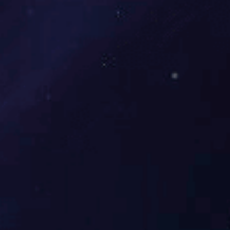
美国哈希挥发酚试剂22439-00/2243900
上海哈希二氧化氯试剂22423-00/2242300
美国HACH哈希氟化物试剂444-49/44449