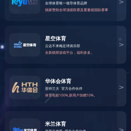
哈希水质仪器
哈希配件
hach试剂
哈希在线水质仪器
奥立龙仪器
奥立龙在线
奥立龙配件、耗材
美国Nalgene 耗材
美国优特
德国肖特
美国凯迈
意大利哈纳
美国戴安
德国WTW
梅特勒 托利多
赛多利斯
德国IKA
美国奥豪斯
德国艾本德
开云体育「中国」官网登录·入口
技术文章
资料下载
成功案例
荣誉证书
开云体育「中国」官网登录·入口