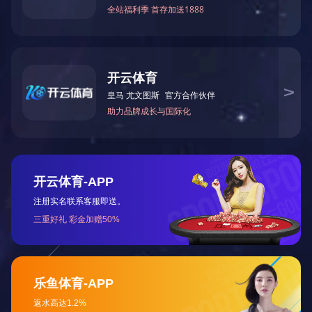
哈希钼酸盐试剂2449400/24494-00
美国哈希14160-66/1416066 BOD营养盐
HACH哈希镉试剂22422-01/2242201
哈希总磷试剂27672-45/2767245